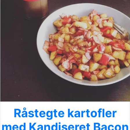
Råstegte kartofler
med Kandiseret Bacon