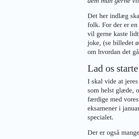
dem man gerne vil
Det her indlæg ska
folk. For der er 
vil gerne kaste lid
joke, (se billedet 
om hvordan det gå
Lad os starte
I skal vide at jer
som helst glæde, o
færdige med vores 
eksamener i januar
specialet.
Der er også mange