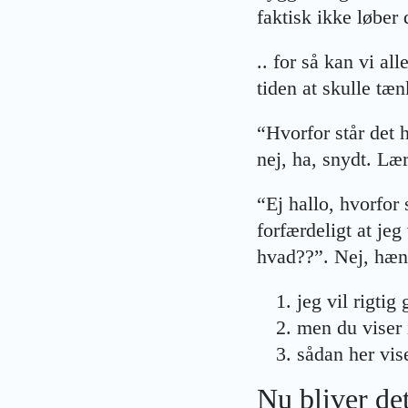
faktisk ikke løber 
.. for så kan vi al
tiden at skulle tæ
“Hvorfor står det 
nej, ha, snydt. Læ
“Ej hallo, hvorfor 
forfærdeligt at jeg
hvad??”. Nej, hæng
jeg vil rigti
men du viser 
sådan her vis
Nu bliver de