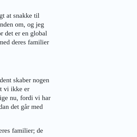
t at snakke til
anden om, og jeg
or det er en global
 med deres familier
ældent skaber nogen
 vi ikke er
ge nu, fordi vi har
rdan det går med
res familier; de