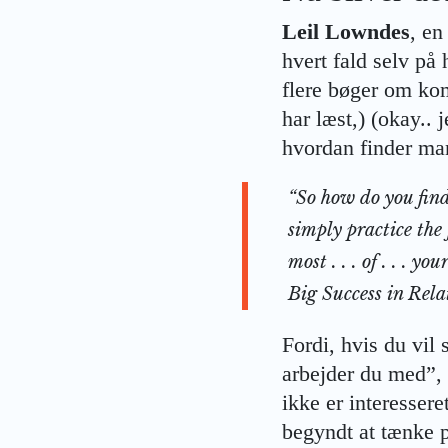
Leil Lowndes
, en
hvert fald selv på
flere bøger om kom
har læst,) (okay..
hvordan finder man
“So how do you find
simply practice the f
most . . . of . . . 
Big Success in Rela
Fordi, hvis du vil 
arbejder du med”, 
ikke er interessere
begyndt at tænke på