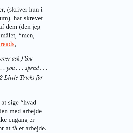
r, (skriver hun i
um), har skrevet
af dem (den jeg
gsmålet, “men,
reads
,
ever ask.) You
 you . . . spend . . .
2 Little Tricks for
t at sige “hvad
 den med arbejde
ikke engang er
r at få et arbejde.