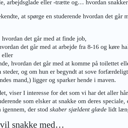
de, arbejdsglade eller -trætte og… hvordan snakker
endte, at spørge en studerende hvordan det går m
, hvordan det går med at finde job,
 hvordan det går med at arbejde fra 8-16 og køre h
 eller
nde, hvordan det går med at komme på toilettet ell
teder, og om hun er begyndt at sove forfærdeligt
ndes mand,) ligger og sparker hende i maven.
et, viser I interesse for det som vi har det aller hå
studerende som elsker at snakke om deres speciale, 
n igennem, der stod
skaber sjældent glæde
lidt læn
e vil snakke med…