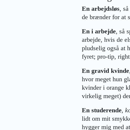
En arbejdsløs
, så
de brænder for at
En i arbejde
, så 
arbejde, hvis de el
pludselig også at 
fyret; pro-tip, right
En gravid kvinde
hvor meget hun glæd
kvinder i orange k
virkelig meget) de
En studerende
,
k
lidt om mit smykke
hygger mig med at 