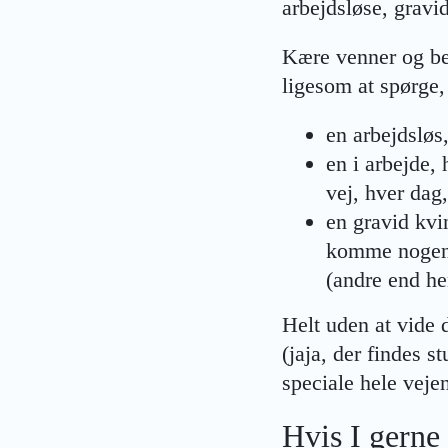
arbejdsløse, gravi
Kære venner og bek
ligesom at spørge,
en arbejdsløs
en i arbejde,
vej, hver dag,
en gravid kvi
komme nogen s
(andre end he
Helt uden at vide d
(jaja, der findes 
speciale hele veje
Hvis I gern