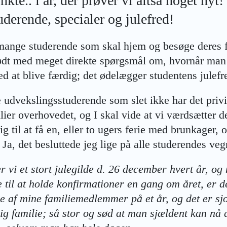
nkte.. i år, der prøver vi altså noget nyt
uderende, specialer og julefred!
 mange studerende som skal hjem og besøge deres f
ødt med meget direkte spørgsmål om, hvornår man e
d at blive færdig; det ødelægger studentens julefr
 udvekslingsstuderende som slet ikke har det pri
lier overhovedet, og I skal vide at vi værdsætter de
ig til at få en, eller to ugers ferie med brunkager, o
 Ja, det besluttede jeg lige på alle studerendes veg
er vi et stort julegilde d. 26 december hvert år, o
e til at holde konfirmationer en gang om året, er d
 af mine familiemedlemmer på et år, og det er sjov
lig familie; så stor og sød at man sjældent kan nå 