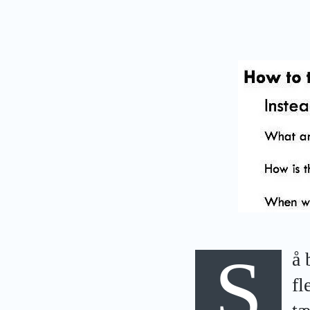
S
å 
fl