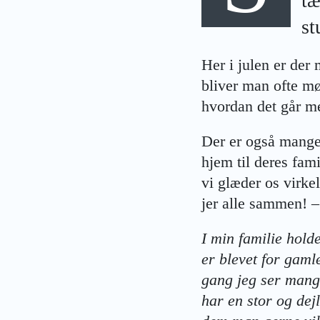
tæ
st
Her i julen er der
bliver man ofte m
hvordan det går me
Der er også mange
hjem til deres fami
vi glæder os virkel
jer alle sammen! –
I min familie hold
er blevet for gaml
gang jeg ser mange
har en stor og dej