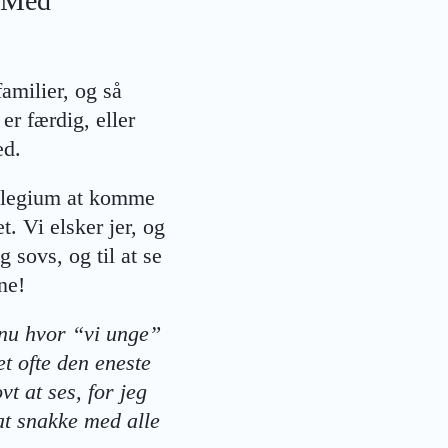
! Med
amilier, og så
r færdig, eller
ed.
vilegium at komme
t. Vi elsker jer, og
g sovs, og til at se
ne!
g nu hvor “vi unge”
et ofte den eneste
t at ses, for jeg
at snakke med alle