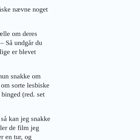
 måske nævne noget
tælle om deres
. – Så undgår du
lige er blevet
n hun snakke om
, om sorte lesbiske
binged (red. set
r så kan jeg snakke
ler de film jeg
r en tur, og