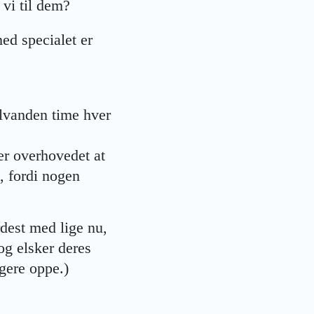
 vi til dem?
ed specialet er
alvanden time hver
er overhovedet at
, fordi nogen
rdest med lige nu,
og elsker deres
gere oppe.)