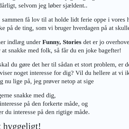
dårligt, selvom jeg løber sjældent..
le sammen få lov til at holde lidt ferie oppe i vores
nke på de ting, som vi bruger hverdagen på at skull
her indlæg under
Funny, Stories
det er jo overhove
r at snakke med folk, så får du en joke bagefter!
skal du gøre det her til sådan et stort problem, er de
 viser noget interesse for dig? Vil du hellere at vi 
 nu lige på, jeg prøver netop at sige
g gerne snakke med dig,
interesse på den forkerte måde, og
er du interesse på den rigtige måde.
t hyggeligt!