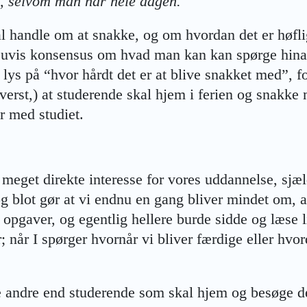
, selvom man har hele dagen.
l handle om at snakke, og om hvordan det er høflig
en uvis konsensus om hvad man kan kan spørge hin
t lys på “hvor hårdt det er at blive snakket med”, f
øverst,) at studerende skal hjem i ferien og snakke
r med studiet.
es meget direkte interesse for vores uddannelse, sj
g blot gør at vi endnu en gang bliver mindet om, at
opgaver, og egentlig hellere burde sidde og læse li
; når I spørger hvornår vi bliver færdige eller hvo
 andre end studerende som skal hjem og besøge de