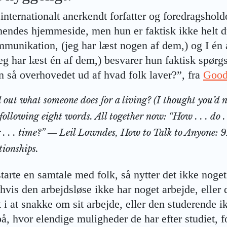
 internationalt anerkendt forfatter og foredragsholde
 hendes hjemmeside, men hun er faktisk ikke helt d
munikation, (jeg har læst nogen af dem,) og I én 
 jeg har læst én af dem,) besvarer hun faktisk spør
 så overhovedet ud af hvad folk laver?”, fra
Good
 out what someone does for a living? (I thought you’d n
ollowing eight words. All together now: “How . . . do . . .
your . . . time?” ― Leil Lowndes, How to Talk to Anyone: 9
tionships.
starte en samtale med folk, så nytter det ikke noge
hvis den arbejdsløse ikke har noget arbejde, eller
t i at snakke om sit arbejde, eller den studerende 
, hvor elendige muligheder de har efter studiet, fo