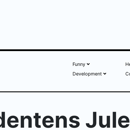
Funny
He
Development
C
dentens Jule